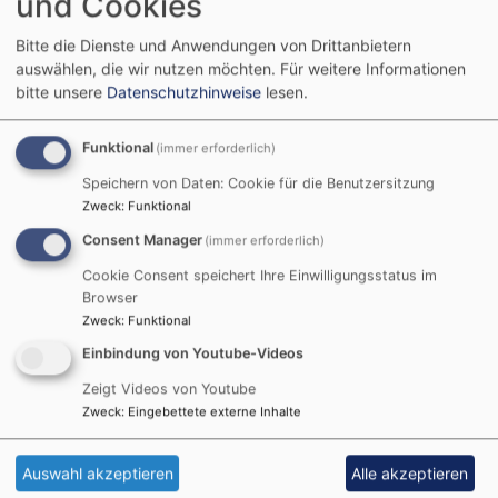
und Cookies
Sie haben die Möglichkeit, Ihren Browser so
einzustellen, dass Sie über das Setzen von Cookies
Bitte die Dienste und Anwendungen von Drittanbietern
informiert werden und Cookies nur im Einzelfall
auswählen, die wir nutzen möchten.
Für weitere Informationen
bitte unsere
Datenschutzhinweise
lesen.
erlauben. Oder Sie können mit einer entsprechenden
Einstellung die Annahme von Cookies für bestimmte
Fälle oder generell ausschließen sowie das
Funktional
(immer erforderlich)
automatische Löschen der Cookies beim Schließen
Speichern von Daten: Cookie für die Benutzersitzung
des Browsers aktivieren. Wir weisen jedoch darauf hin,
Zweck
:
Funktional
dass bei Deaktivierung von Cookies die Funktionalität
Consent Manager
(immer erforderlich)
dieser Website eingeschränkt sein kann.
Cookie Consent speichert Ihre Einwilligungsstatus im
Browser
Server-Log-Dateien
Zweck
:
Funktional
Wenn Sie unsere Website aufrufen, werden von
Einbindung von Youtube-Videos
unserem Provider automatisch personenbezogene
Zeigt Videos von Youtube
Daten erhoben und in sogenannten Server-Log-
Zweck
:
Eingebettete externe Inhalte
Dateien gespeichert. Hierbei handelt es sich um
folgende Informationen:
Auswahl akzeptieren
Alle akzeptieren
Browsertyp und -version