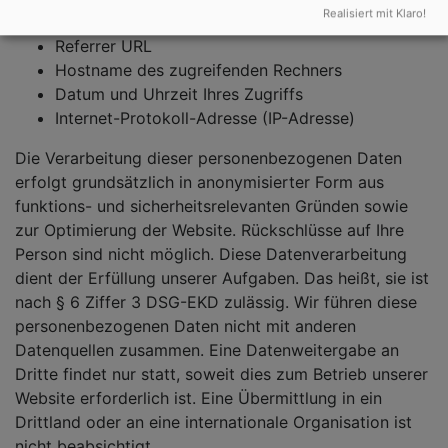
Realisiert mit Klaro!
Betriebssystem
Referrer URL
Hostname des zugreifenden Rechners
Datum und Uhrzeit Ihres Zugriffs
Internet-Protokoll-Adresse (IP-Adresse)
Die Verarbeitung dieser personenbezogenen Daten
erfolgt grundsätzlich in anonymisierter Form aus
funktions- und sicherheitsrelevanten Gründen sowie
zur Optimierung der Website. Rückschlüsse auf Ihre
Person sind nicht möglich. Diese Datenverarbeitung
dient der Erfüllung unserer Aufgaben. Das heißt, sie ist
nach § 6 Ziffer 3 DSG-EKD zulässig. Wir führen diese
personenbezogenen Daten nicht mit anderen
Datenquellen zusammen. Eine Datenweitergabe an
Dritte findet nur statt, soweit dies zum Betrieb unserer
Website erforderlich ist. Eine Übermittlung in ein
Drittland oder an eine internationale Organisation ist
nicht beabsichtigt.