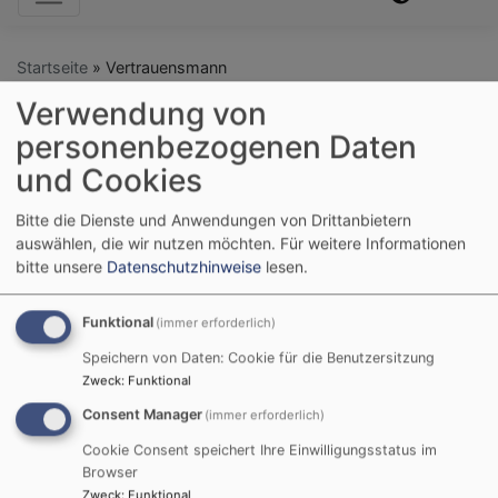
Startseite
Vertrauensmann
Verwendung von
personenbezogenen Daten
Vertrauensmann
und Cookies
Bitte die Dienste und Anwendungen von Drittanbietern
auswählen, die wir nutzen möchten.
Für weitere Informationen
Kirchenvorstand
bitte unsere
Datenschutzhinweise
lesen.
Der Kirchenvorstand ist das demokratisch
Funktional
(immer erforderlich)
gewählte Gremium zur Leitung der
Speichern von Daten: Cookie für die Benutzersitzung
Kirchengemeinde.
Zweck
:
Funktional
Consent Manager
(immer erforderlich)
Unsere Pfarrei mit zwei Gemeinden hat einen
gemeinsamen Kirchenvorstand.
Cookie Consent speichert Ihre Einwilligungsstatus im
Browser
Die 10 ehrenamtlichen stimmberechtigten
Zweck
:
Funktional