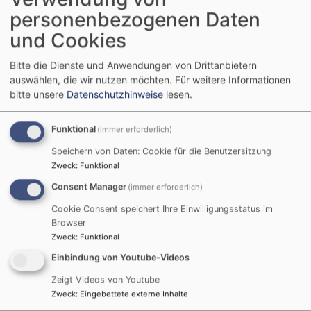
personenbezogenen Daten
und Cookies
Startseite
Jugendgruppe
Bitte die Dienste und Anwendungen von Drittanbietern
auswählen, die wir nutzen möchten.
Für weitere Informationen
Jugendgruppe
bitte unsere
Datenschutzhinweise
lesen.
Funktional
(immer erforderlich)
Speichern von Daten: Cookie für die Benutzersitzung
Herzlich Willkommen
Zweck
:
Funktional
Consent Manager
(immer erforderlich)
auf der Internetseite der Pfarrei Nähermemmingen-
Cookie Consent speichert Ihre Einwilligungsstatus im
Baldingen.
Browser
Zweck
:
Funktional
Die Pfarrei umfasst die beiden Kirchengemeinden
Einbindung von Youtube-Videos
Nähermemmingen mit Holheim
und
Baldingen
.
Zeigt Videos von Youtube
Weiterlesen
übe
Zweck
:
Eingebettete externe Inhalte