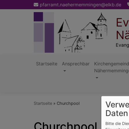
Direkt
pfarramt.naehermemmingen@elkb.de
zum
Inhalt
Ev
Nä
Evang
Startseite
Ansprechbar
Kirchengemein
Nähermemming
Hauptnavigation
Verwe
Startseite
Churchpool
Daten
Churchpool
Bitte die Di