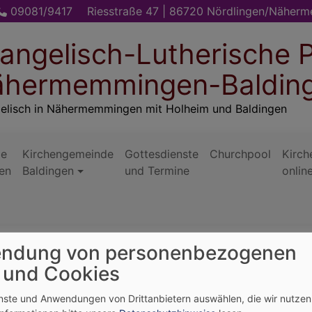
09081/9417
Riesstraße 47 | 86720 Nördlingen/Näher
angelisch-Lutherische P
hermemmingen-Baldin
elisch in Nähermemmingen mit Holheim und Baldingen
de
Kirchengemeinde
Gottesdienste
Churchpool
Kirch
en
Baldingen
und Termine
onlin
ndung von personenbezogenen
 und Cookies
enste und Anwendungen von Drittanbietern auswählen, die wir nutze