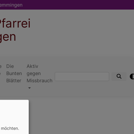
memmingen
farrei
gen
e
Die
Aktiv
e
Bunten
gegen
Suche
Blätter
Missbrauch
n möchten.