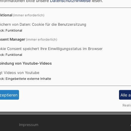
Informationen bitte unsere
Datenschutzhinweise
lesen.
ktional
(immer erforderlich)
 in unserer Pfarrei
ichern von Daten: Cookie für die Benutzersitzung
ck
:
Funktional
sent Manager
(immer erforderlich)
kie Consent speichert Ihre Einwilligungsstatus im Browser
 iOS Handys und für den PC, die Information und Kommunika
ck
:
Funktional
icht. Sie wird von der Landeskirche befürwortet und zu ei
bindung von Youtube-Videos
gt Videos von Youtube
ck
:
Eingebettete externe Inhalte
zeptieren
Alle 
Reali
Fußbereichsmenü
Be
Impressum